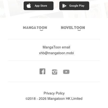


MangaToon email
xhb@mangatoon.mobi


Privacy Policy
©2018 - 2026 Mangatoon HK Limited