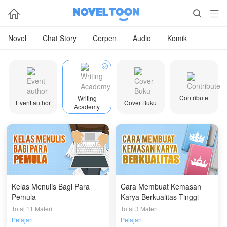



Novel
Chat Story
Cerpen
Audio
Komik

Contribute
Writing
Event author
Cover Buku
Academy
Kelas Menulis Bagi Para
Cara Membuat Kemasan
Pemula
Karya Berkualitas Tinggi
Total 11 Materi
Total 3 Materi
Pelajari
Pelajari