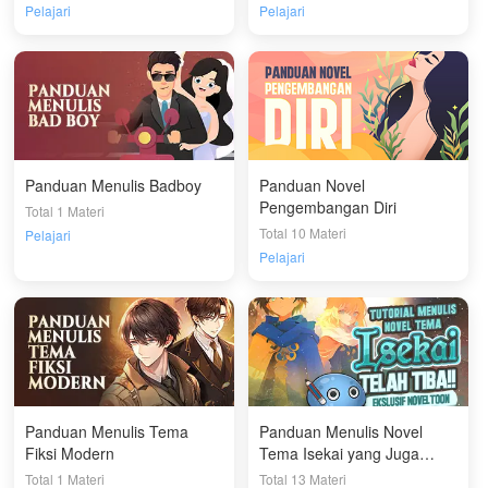
Pelajari
Pelajari
Panduan Menulis Badboy
Panduan Novel
Pengembangan Diri
Total 1 Materi
Total 10 Materi
Pelajari
Pelajari
Panduan Menulis Tema
Panduan Menulis Novel
Fiksi Modern
Tema Isekai yang Juga
Dapat Dipahami Slime
Total 1 Materi
Total 13 Materi