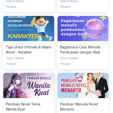
Struktur Drama Tiga Babak
Total 5 Materi
Total 6 Materi
Pelajari
Pelajari
Tiga Unsur Intrinsik di dalam
Bagaimana Cara Menulis
Novel - Karakter
Pembukaan dengan Baik
Total 7 Materi
Total 9 Materi
Pelajari
Pelajari
Panduan Novel Tema
Panduan Menulis Novel
Wanita Kuat
Menantu