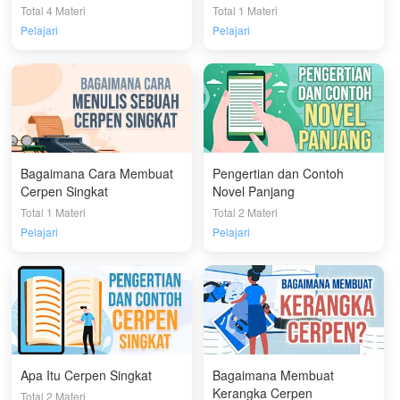
Mungkin Temui Saat
Total 4 Materi
Total 1 Materi
Membuat Cerpen
Pelajari
Pelajari
Bagaimana Cara Membuat
Pengertian dan Contoh
Cerpen Singkat
Novel Panjang
Total 1 Materi
Total 2 Materi
Pelajari
Pelajari
Apa Itu Cerpen Singkat
Bagaimana Membuat
Kerangka Cerpen
Total 2 Materi