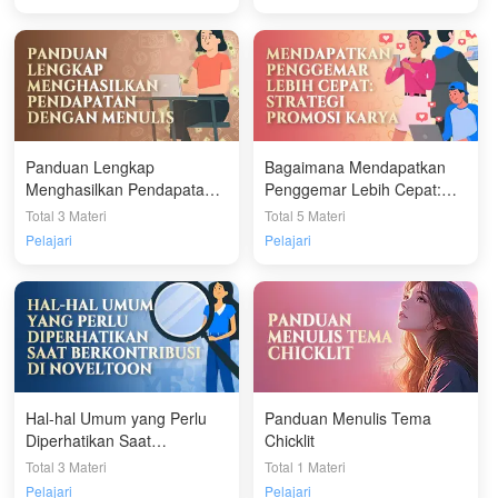
Panduan Lengkap
Bagaimana Mendapatkan
Menghasilkan Pendapatan
Penggemar Lebih Cepat:
dengan Menulis
Strategi Promosi Karya
Total 3 Materi
Total 5 Materi
Pelajari
Pelajari
Hal-hal Umum yang Perlu
Panduan Menulis Tema
Diperhatikan Saat
Chicklit
Berkontribusi di NT
Total 3 Materi
Total 1 Materi
Pelajari
Pelajari