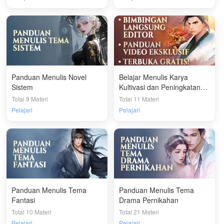
Panduan Menulis Novel
Belajar Menulis Karya
Sistem
Kultivasi dan Peningkatan
yang Menarik dengan
Total 9 Materi
Total 11 Materi
Cepat!
Pelajari
Pelajari
Panduan Menulis Tema
Panduan Menulis Tema
Fantasi
Drama Pernikahan
Total 10 Materi
Total 21 Materi
Pelajari
Pelajari