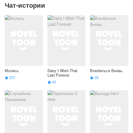
Чат-истории
Молись
Dairy I Wish That
Влюбиться Вновь.
Last Forever.
237
28


40
