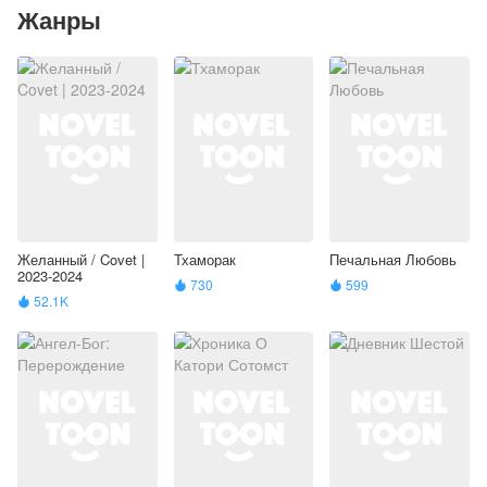
Жанры
Желанный / Covet |
Тхаморак
Печальная Любовь
2023-2024
730
599


52.1K
