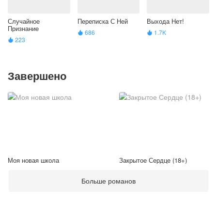
Случайное
Переписка С Ней
Выхода Нет!
Признание
686
1.7K


223

Завершено
Моя новая школа
Закрытое Сердце (18+)
Больше романов