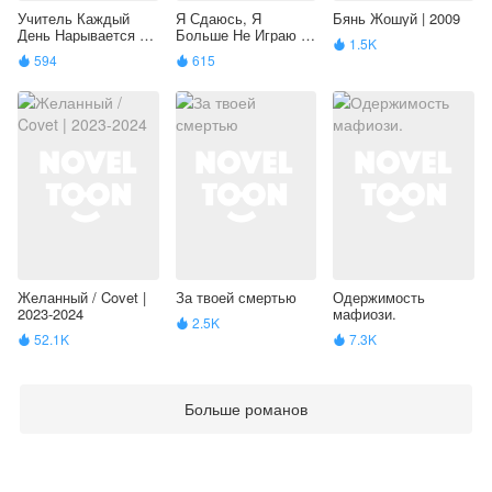
Учитель Каждый
Я Сдаюсь, Я
Бянь Жошуй | 2009
День Нарывается На
Больше Не Играю |
1.5K

Смерть | 2017
2017
594
615


Желанный / Covet |
За твоей смертью
Одержимость
2023-2024
мафиози.
2.5K

52.1K
7.3K


Больше романов