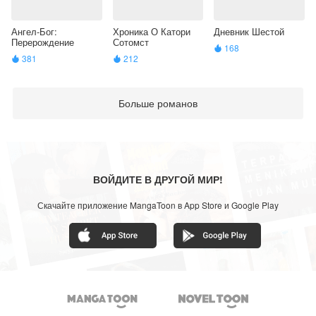
Ангел-Бог:
Хроника О Катори
Дневник Шестой
Перерождение
Сотомст
168

381
212


Больше романов
ВОЙДИТЕ В ДРУГОЙ МИР!
Скачайте приложение MangaToon в App Store и Google Play

