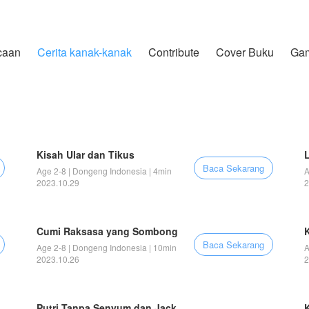
caan
Cerita kanak-kanak
Contribute
Cover Buku
Ga
Kisah Ular dan Tikus
Baca Sekarang
Age 2-8 | Dongeng Indonesia | 4min
A
2023.10.29
2
Cumi Raksasa yang Sombong
Baca Sekarang
Age 2-8 | Dongeng Indonesia | 10min
A
2023.10.26
2
Putri Tanpa Senyum dan Jack