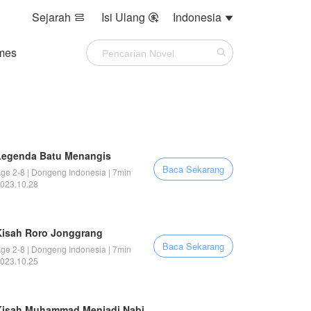
Sejarah
Isi Ulang
Indonesia



mes
Legenda Batu Menangis
Baca Sekarang
ge 2-8 | Dongeng Indonesia | 7min
023.10.28
Kisah Roro Jonggrang
Baca Sekarang
ge 2-8 | Dongeng Indonesia | 7min
023.10.25
Kisah Muhammad Menjadi Nabi