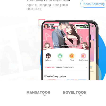
Baca Sekarang
Age 2-8 | Dongeng Dunia | 6min
2023.08.16

