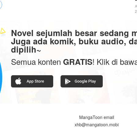
A
2
Novel sejumlah besar sedang 
Juga ada komik, buku audio, da
dipilih~
Semua konten
! Klik di ba
GRATIS
MangaToon email
xhb@mangatoon.mobi