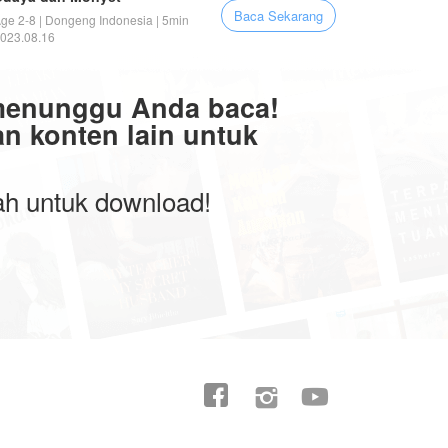
Baca Sekarang
ge 2-8 | Dongeng Indonesia | 5min
023.08.16
menunggu Anda baca!
n konten lain untuk
wah untuk download!

