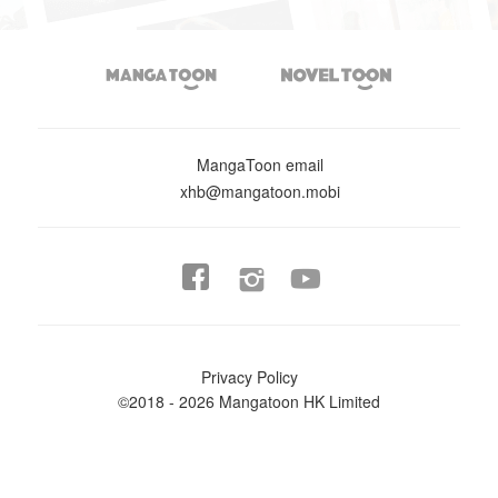


MangaToon email
xhb@mangatoon.mobi


Privacy Policy
©2018 - 2026 Mangatoon HK Limited