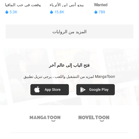
Wanted
يبدو أنني ابن الأثرياء
وقعت في حب المافيا
5.3K
15.8K
789



المزيد من الروايات
فتح الباب إلى عالم آخر
لمزيد من التشغيل واللعب ، يرجى تنزيل تطبيق MangaToon

