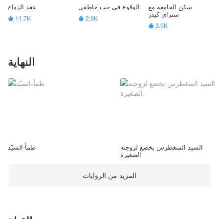
سكن الجامعه مع
الوقوع في حب خاطفي
عقد الزواج
ستراي كيدز
11.7K
2.9K


3.9K

النهاية
السيد المتغطرس يخضع لزوجته
ظمأ-السيّد
الصغيرة
المزيد من الروايات