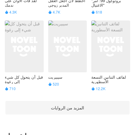
"بروتوكول 99: أمر
أخطط لأن اجعل العقل
لقد فات الأوان على
الاغتيال"
المدبر زوجي
ندمك
4.3K
4.7K
618



لفائف التنانين التسعة
سيبيريت
قبل أن يتحول كل شيء
الأسطورية
إلى رغوة
520

710
12.2K


المزيد من الروايات