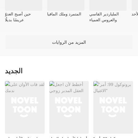
أحد
الملياردير القاسي
المتمرد وملك المافيا
حين أصبح العدوّ
والعروس العمياء
عريسًا بديلًا
المزيد من الروايات
الجديد