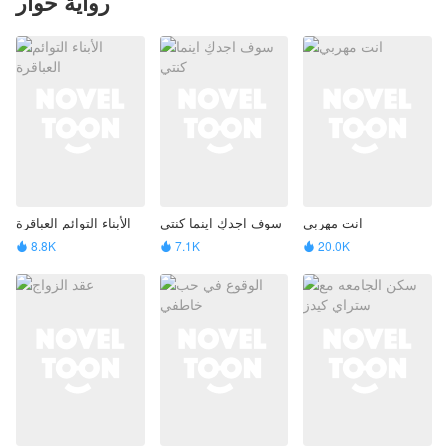
رواية حوار
انت مهربي
سوف اجدكِ اينما كنتي
الأبناء التوائم العباقرة
8.8K
7.1K
20.0K


