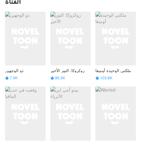
القناة
ملكتي الوحيدة أوميغا
زوكزوكا: النور الأخير
ذو الوجهين
7.4K
86.3K
103.8K


