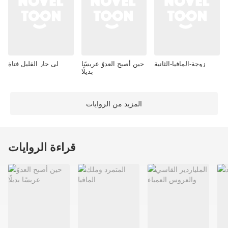
زوجة-المافيا-الثانية
حين أصبح العدوّ عريسًا
لي حار القليل فتاة
بديلًا
المزيد من الروايات
قراءة الروايات