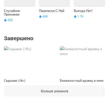
Случайное
Переписка С Ней
Выхода Нет!
Признание
686
1.7K


223

Завершено
Седьмая (18+)
Безжалостный вдовец и няня
Больше романов