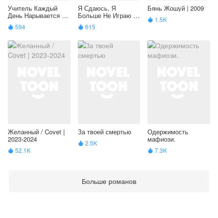
Учитель Каждый
Я Сдаюсь, Я
Бянь Жошуй | 2009
День Нарывается На
Больше Не Играю |
1.5K

Смерть | 2017
2017
594
615


Желанный / Covet |
За твоей смертью
Одержимость
2023-2024
мафиози.
2.5K

52.1K
7.3K


Больше романов