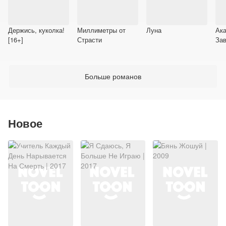
Держись, куколка!
Миллиметры от
Луна
Ак
[16+]
Страсти
Зав
Али
Больше романов
Новое