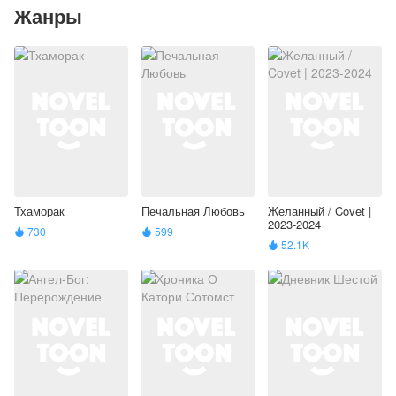
Жанры
Тхаморак
Печальная Любовь
Желанный / Covet |
2023-2024
730
599


52.1K
