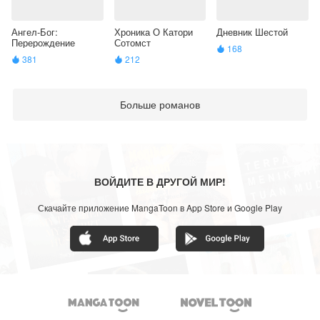
Ангел-Бог:
Хроника О Катори
Дневник Шестой
Перерождение
Сотомст
168

381
212


Больше романов
ВОЙДИТЕ В ДРУГОЙ МИР!
Скачайте приложение MangaToon в App Store и Google Play

