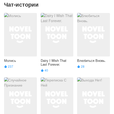
Чат-истории
Молись
Dairy I Wish That
Влюбиться Вновь.
Last Forever.
237
28


40
