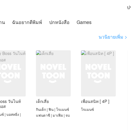
ป
าน
ฉันอยากตีพิมพ์
ปกหนังสือ
Games
นวนิยายเพิ่ม >
oss วันไนท์
เด็กเสี่ย
เพื่อนสนิท [ 4P ]
บอส
กินเด็ก | ฟิน | โรแมนซ์
โรแมนซ์
์ | บอสหยิ่ง |
แฟนตาซี | มาเฟีย | จบ