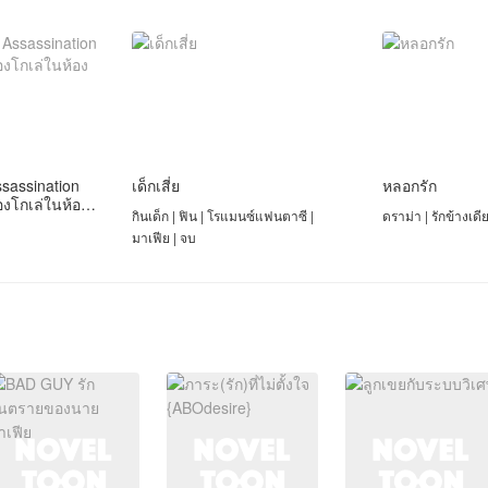
sassination
เด็กเสี่ย
หลอกรัก
งโกเล่ในห้อง
กินเด็ก | ฟิน | โรแมนซ์แฟนตาซี |
ดราม่า | รักข้างเดี
มาเฟีย | จบ