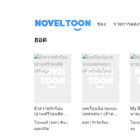
ช่อง
รายการผลง
ฮอต
ยั่วสวาทรักร้อน
บทเรียนนิยายแบบ
My B
(อ่านฟรีก่อนติด
บทสนทนา (สำหรับ
มาย
เหรียญ)
มือใหม่)
โรแมนซ์ | ตลก | ฟิน |
ตลก | รักวัยเรียน
โรแมนซ
ฮอตเนิร์ด
จบ