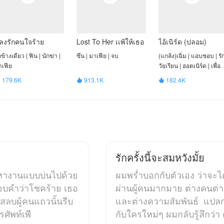
ลงรักคนใจร้าย
Lost To Her เเพ้ให้เธอ
ไอ้เนิร์ด (ปลอม)
กข้างเดียว | ฟิน | นักฆ่า |
ซึน | มาเฟีย | จบ
(แกล้ง)เฉิ่ม | แอบชอบ | รั
าเฟีย
วัยเรียน | ฮอตเนิร์ด | เพื่อน
ชายหน้าหวาน | จบ
179.6K
913.1K
182.4K



รักครั้งนี้จะสมหวังมั้ย
นหางานแบบบ่นไปด้วย
ผมพร่ำบอกกับตัวเอง ว่าจะได
อจบคำว่าโชคร้าย เธอ
ผ่านผู้คนมากมาย ต่างคนต่างค
ลบผู้คนแถวนั้นรีบ
และต่างความสัมพันธ์ ​ แปลกใจ
ัพท์​เพื
กับใครใหม่ๆ ผมกลับรู้สึกว่า 