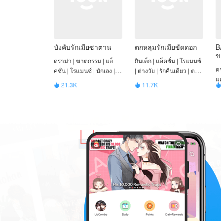
บังคับรักเมียซาตาน
ตกหลุมรักเมียขัดดอก
B
ข
ดราม่า | ฆาตกรรม | แอ็
กินเด็ก | แอ็คชั่น | โรแมนซ์
ดร
คชั่น | โรแมนซ์ | นักเลง |
| ต่างวัย | รักคืนเดียว | ตลก
แค
มาเฟีย | จบ
| จบ
21.3K
11.7K


| 