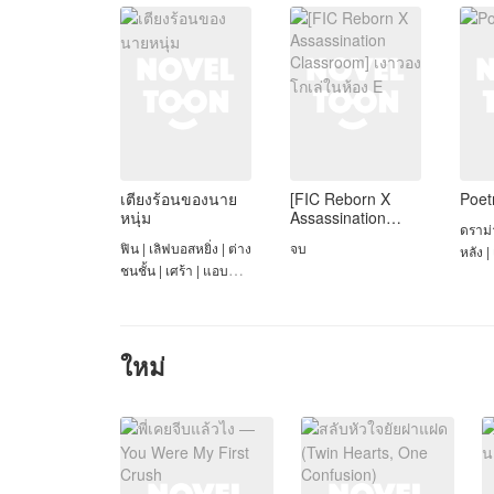
เตียงร้อนของนาย
[FIC Reborn X
Poet
หนุ่ม
Assassination
ดราม่า
Classroom] เงาวอง
ฟิน | เลิฟบอสหยิ่ง | ต่าง
จบ
หลัง |
โกเล่ในห้อง E
ชนชั้น | เศร้า | แอบ
แฟนต
ชอบ | รักแรกพบ
ใหม่