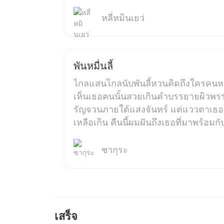
​หลี่หมินเยว่​
พันหมื่นลี้
ไกลแสนไกลนับพันลี้หวนคิดถึงใครคนห
เห็นเธอคนนั้นสวยเกินคำบรรยายผิวพร
รัญจวนภายใต้แสงจันทร์ แต่แววตาเธอน
เหลือเกิน คืนนี้ผมฝันถึงเธอที่มาพร้อม
ซากุระ
เสร็จ