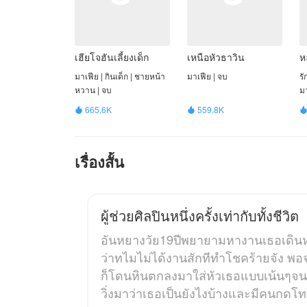
เฮียโจฮันเลี้ยงเด็ก
เหนือหัวธาวิน
ห
มาเฟีย | กินเด็ก | ชายหน้า
มาเฟีย | จบ
รั
หวาน | จบ
ม
665.6K
559.8K


เรื่องสั้น
ผู้ช่วย​ศิลปิน​หนึ่ง​ครั้ง​เท่ากับ​ทั้ง​ชีวิต​
อันหยางวัย19ปีพยายาม​หางานเธอเดิ
ว่าทไมไม่ได้งานสักทีทำโชคร้ายจัง พ
ก็โดนหินตกลงมาใส่หัวเธอแบบเน้นๆจนส
วิ่งมาว่าเธอเป็นยังไงบ้างและมีคนกดโทรศ