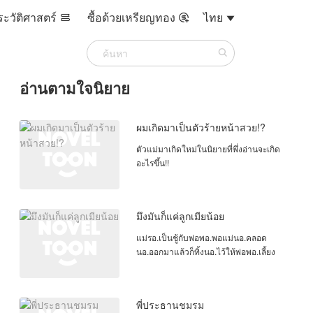
ระวัติศาสตร์
ซื้อด้วยเหรียญทอง
ไทย



อ่านตามใจนิยาย
ผมเกิดมาเป็นตัวร้ายหน้าสวย!?
ตัวแม่มาเกิดใหม่ในนิยายที่พึ่งอ่านจะเกิด
อะไรขึ้น!!
มึงมันก็แค่ลูกเมียน้อย
แม่รอ.เป็นชู้กับพ่อพอ.พอแม่นอ.คลอด
นอ.ออกมาแล้วก็ทิ้งนอ.ไว้ให้พ่อพอ.เลี้ยง
พี่ประธานชมรม