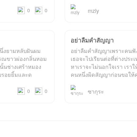
mzly
0
0
อย่าลืมคำสัญญา
นึ่งยามหลับฝันผม
อย่าลืมคำสัญญาเพราะคนฟัง
รณขาวผ่องกลิ่นหอม
เธอจะไปเรียนต่อที่ต่างปร
ั้นช่างเศร้าหมอง
หาเราจะไม่นอกใจเรา เราใ
กับรอยยิ้มและด
คนหนึ่งผิดสัญญาก่อนขอให้ค
ซากุระ
0
0