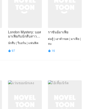
London Mystery: บอส
ราชันย์มาเฟีย
มาเฟียกับนักสืบสาวผู้
ต่อสู้ | เอาตัวรอด | มาเฟีย |
เยือกเย็น
นักสืบ | รีบอร์น | แฟนฟิค
จบ
97
16

