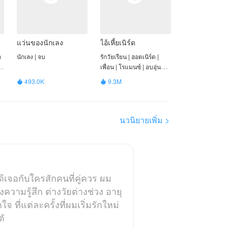
แว่นของนักเลง
ไอ้เหี้ยเนิร์ด
ก
นักเลง | จบ
รักวัยเรียน | ฮอตเนิร์ด |
 |
เพื่อน | โรแมนซ์ | อบอุ่น
หัวใจ | ฟิน | จบ
493.0K
9.3M


นวนิยายเพิ่ม >
้เจอกับใครสักคนที่คู่ควร ผม
วามรู้สึก ต่างวัยต่างช่วง อายุ
 ที่แต่ละครั้งที่ผมเริ่มรักใหม่
ตั