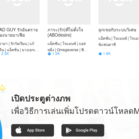
AD GUY รักอันตราย
ภาระ(รัก)ที่ไม่ตั้งใจ
ลูกเขยกับระบบวิเศษ
องนายมาเฟีย
{ABOdesire}
แอ็คชั่น | โรแมนซ์ | โรแ
าม่า | รักวัยเรียน | แก้
แอ็คชั่น | โรแมนซ์ | บอส
ซ์แฟนตาซี
้น | แอ็คชั่น | นางเอกเก่ง
หยิ่ง | Omegaverse | ฟิน |
2.3K
1.3K
1.8K



มาเฟีย | จบ
โรแมนซ์แฟนตาซี | จบ
เปิดประตูต่างภพ
เพื่อวิธีการเล่นเพิ่มโปรดดาวน์โหล