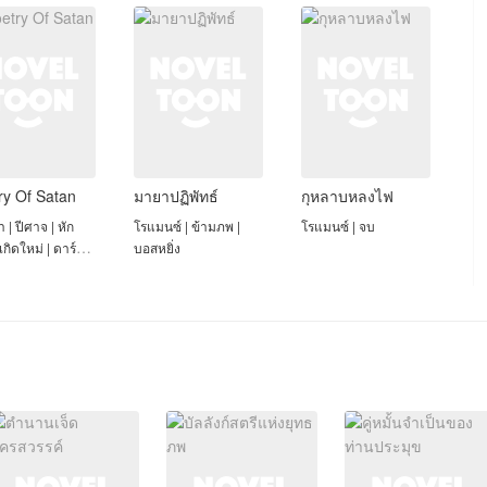
ry Of Satan
มายาปฏิพัทธ์
กุหลาบหลงไฟ
 | ปีศาจ | หัก
โรแมนซ์ | ข้ามภพ |
โรแมนซ์ | จบ
 เกิดใหม่ | ดาร์ก
บอสหยิ่ง
าซี