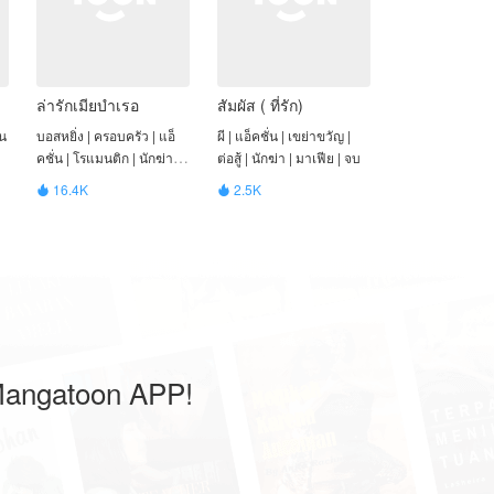
ล่ารักเมียบำเรอ
สัมผัส ( ที่รัก)
มน
บอสหยิ่ง | ครอบครัว | แอ็
ผี | แอ็คชั่น | เขย่าขวัญ |
คชั่น | โรแมนติก | นักฆ่า |
ต่อสู้ | นักฆ่า | มาเฟีย | จบ
มาเฟีย | จบ
16.4K
2.5K


ดMangatoon APP!