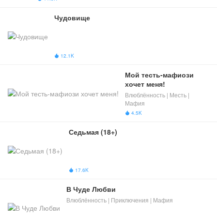
Чудовище
12.1K

Мой тесть-мафиози 
хочет меня!
Влюблённость | Месть |
Мафия
4.5K

Седьмая (18+)
17.6K

В Чуде Любви
Влюблённость | Приключения | Мафия