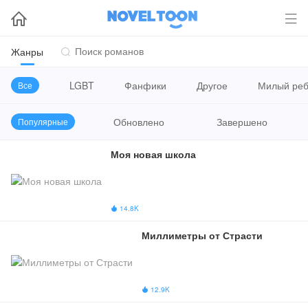


Жанры

LGBT
Фанфики
Другое
Милый реб
Все
Обновлено
Завершено
Популярные
Моя новая школа
14.8K

Миллиметры от Страсти
12.9K
