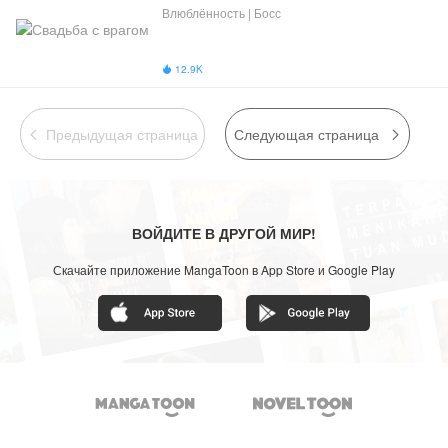
Влюблённость | Босс
12.9K

Предыдущая страница
Следующая страница


ВОЙДИТЕ В ДРУГОЙ МИР!
Скачайте приложение MangaToon в App Store и Google Play

