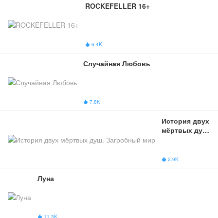
ROCKEFELLER 16+
6.4K

Случайная Любовь
7.8K

История двух 
мёртвых душ. 
Загробный 
мир
2.9K

Луна
11.3K
