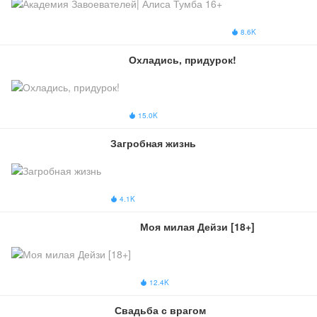
Алиса Тумба 
16+
8.6K

Охладись, придурок!
15.0K

Загробная жизнь
4.1K

Моя милая Дейзи [18+]
12.4K

Свадьба с врагом