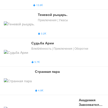
13.6K

Теневой рыцарь.
Приключения | Ужасы
3.2K

Судьба Арии
Влюблённость | Приключения | Оборотни
5.7K

Странная пара
4.9K

Академия 
Завоевателей| 