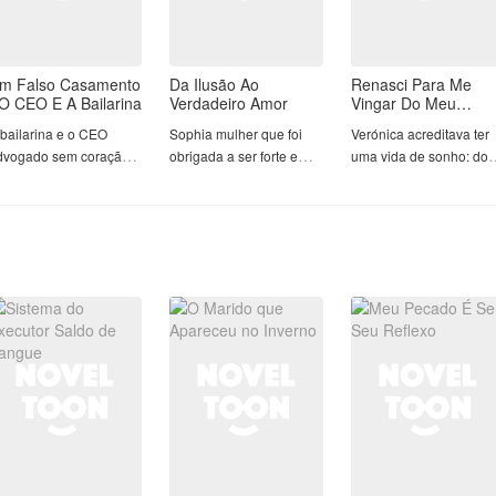
m Falso Casamento
Da Ilusão Ao
Renasci Para Me
 O CEO E A Bailarina
Verdadeiro Amor
Vingar Do Meu
Marido
 bailarina e o CEO
Sophia mulher que foi
Verónica acreditava ter
dvogado sem coração
obrigada a ser forte e
uma vida de sonho: do
imê tem um talento
renascer para a vida. foi
da empresa mais
otável desde muito
casada com Vicente um
importante da cidade,
equena , lutou anos
lindo e famoso médico,
uma fortuna imensa e 
ara ser a melhor
com ele teve dois filhos
bebê a caminho. Mas
ilarina e foi , mas a
só que anos depois
nada disso adiantou ao
nveja pode ser muito
descobriu que era tudo
descobrir a traição do
erigosa, ainda mais
falso, Vicente nunca a
marido com sua
uando o dinheiro não
amou de verdade, sua
funcionária. Depois de
ompra o talento
vida até agora era uma
sofrer uma depressão,
equerido.
mentira, nada foi
decidiu acabar com a
mê foi vítima da inveja
verdadeiro da parte dele.
própria vida, sem esper
infelizmente devido a
Eron advogado, lindo,
que voltaria a antes de
sso obrigou-se a
poderoso e separado.
se casar com Andrés.
bandonar a linda
Sua ex mulher roubou
Ela se vingar dele com
rreira de bailarina
um projeto seu e casou
seu pior inimigo: um