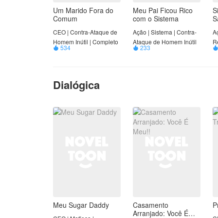
G
Um Marido Fora do
Meu Pai Ficou Rico
S
m
Comum
com o Sistema
S
P
CEO | Contra-Ataque de
Ação | Sistema | Contra-
Aç
c
Homem Inútil | Completo
Ataque de Homem Inútil
R
pe
534
233


|
n
c
co
im
Dialógica
L
R
s
q
pe
r
A
q
u
re
t
t
n
Meu Sugar Daddy
Casamento
P
T
Arranjado: Você É