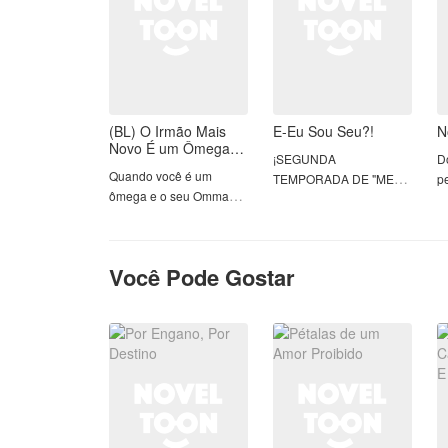
(BL) O Irmão Mais
E-Eu Sou Seu?!
N
Novo É um Ômega?
¡SEGUNDA
Do
+19?
Quando você é um
TEMPORADA DE "MEU
p
ômega e o seu Omma
BABY INOCENTE"!
p
resolve se casar com um
alfa dominante que tem
N
exatamente dez filhos e
Você Pode Gostar
todos moram no mesmo
lugar, a sua vida
tranquila pode ficar
bagunçada em apenas
um dia!