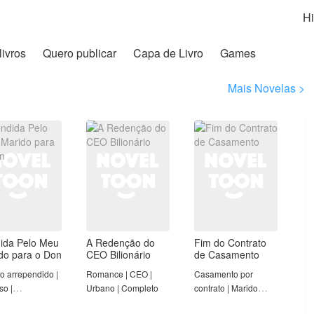
Hi
livros
Quero publicar
Capa de Livro
Games
Mais Novelas >
ida Pelo Meu
A Redenção do
Fim do Contrato
do para o Don
CEO Bilionário
de Casamento
o arrependido |
Romance | CEO |
Casamento por
so |
Urbano | Completo
contrato | Marido
adições Éticas |
arrependido | Mulher