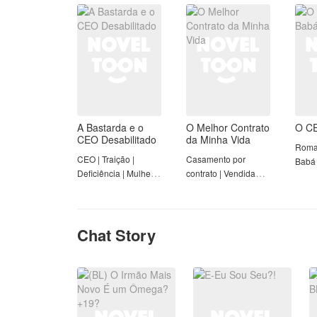
| Completo
Completo
Comp
A Bastarda e o
O Melhor Contrato
O CE
CEO Desabilitado
da Minha Vida
Roma
CEO | Traição |
Casamento por
Babá 
Deficiência | Mulher
contrato | Vendida
Forte | Completo
para pagar dívidas |
Deficiência |
Completo
Chat Story