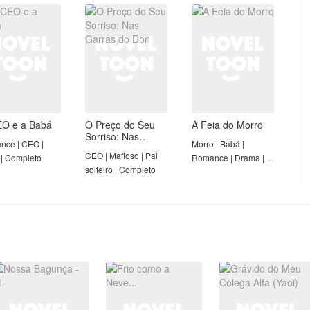
leto
Forte | Completo
O e a Babá
O Preço do Seu
A Feia do Morro
Sorriso: Nas
nce | CEO |
Morro | Babá |
Garras do Don
CEO | Mafioso | Pai
| Completo
Romance | Drama |
solteiro | Completo
Primeiro amor | Dono
de Morro | Completo