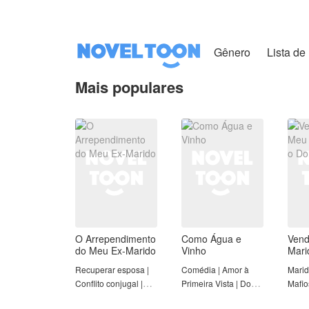
Gênero
Lista de 
Mais populares
O Arrependimento
Como Água e
Vend
do Meu Ex-Marido
Vinho
Mari
Recuperar esposa |
Comédia | Amor à
Marid
Conflito conjugal |
Primeira Vista | Doce
Mafio
Romance | Redenção
amor | Mulher Forte |
Contr