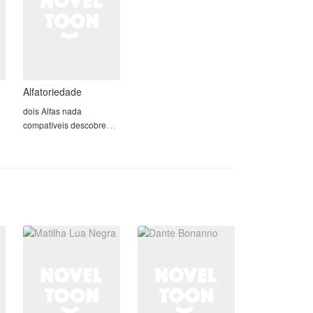
quando não esta trabalhando.
Ele precisa casar , não estão
obrigando a isso , só que ele não quer
aceitar perder, essa palavra não existe
para ele e discretamente está em
busca de uma esposa de contrato, mas
Alfatoriedade
isso ninguém sabe
Ela com uma filha doente , poucas
dois Alfas nada
esperanças, mas muita luta e fé.
compatíveis descobrem
Ele não admite perder e busca uma
que são destinados.
esposa de contrato , o caminho deles
se cruzam e uma proposta é feita .
leia pra ver.
em
da