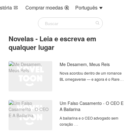
stória
Comprar moedas
Português



Novelas - Leia e escreva em
qualquer lugar
Me Desamem, Meus Reis
Nova acordou dentro de um romance
BL omegaverse — e agora é o Rare
Omega que quatro reis Alpha estão
destinados a amar.
Com um mês pra completar a trama e
Um Falso Casamento - O CEO E
voltar ao mundo real, ele precisa dar
A Bailarina
um final feliz pros protagonistas. O
problema? Os quatro se apaixonaram
A bailarina e o CEO advogado sem
de verdade!
coração
Arzhel, o rei frio. Hael, o sorridente
Aimê tem um talento notável desde
cheio de feridas. Cyrus, o silencioso
muito pequena , lutou anos para ser a