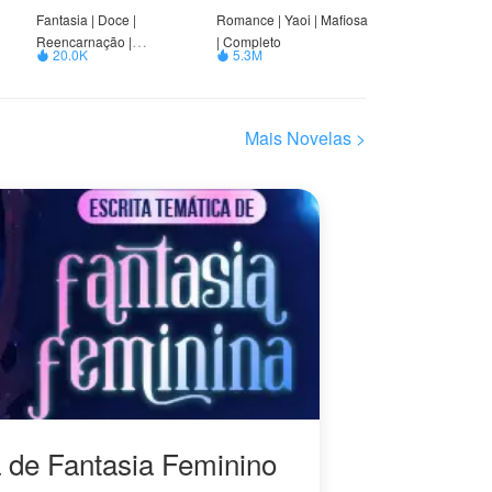
Fantasia | Doce |
Romance | Yaoi | Mafiosa
Reencarnação |
| Completo
20.0K
5.3M


Possessivo | Triângulo
amoroso | ABO
Mais Novelas >
a de Fantasia Feminino