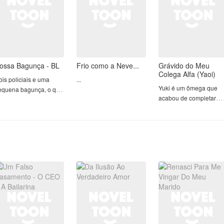
ossa Bagunça - BL
Frio como a Neve...
Grávido do Meu
Colega Alfa (Yaoi)
is policiais e uma
...
Yuki é um ômega que
equena bagunça, o que
acabou de completar
ode dar errado?
dezoito anos e que está
no último ano do ensino
ão prometo hot
médio. Ele não era o
garoto mais estiloso, n
o mais popular; ele era
apenas um ômega
comum vivendo uma vi
co