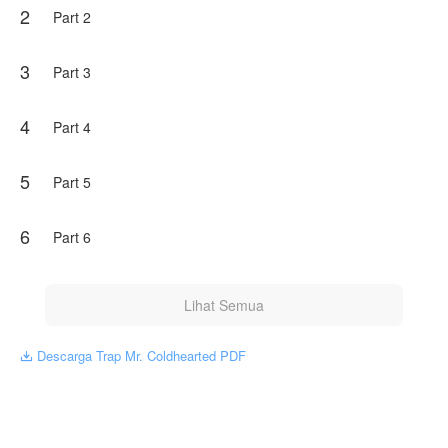
2
Part 2
“Aku bukan wanita malam yang bisa dibayar
menggunakan uang!”
3
Part 3
“Lalu, apa yang kau inginkan?”
“Kau harus menikahiku!”
4
Part 4
“Tidak!”
5
Part 5
Gerald menolak permintaan Cathleen dengan tegas.
Mampukah Cathleen memperjuangkan agar rencana
awalnya bisa tercapai? Ataukah dia harus melanjutkan
6
Part 6
hidup dengan sang kekasih yang overprotective, kasar,
dan pemarah?
Karya ini diterbitkan atas izin NovelToon NuKha, isi
Lihat Semua
konten hanyalah pandangan pribadi pembuatnya, tidak
mewakili NovelToon sendiri
Descarga Trap Mr. Coldhearted PDF
