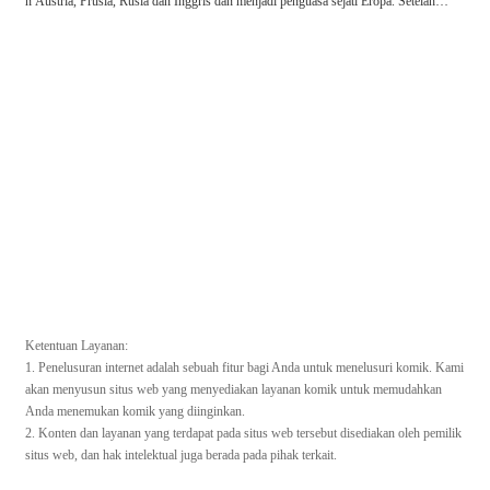
n Austria, Prusia, Rusia dan Inggris dan menjadi penguasa sejati Eropa. Setelah re
volusi, ia mengundurkan diri sebagai presiden, menikmati masa pensiunnya di Lo
uisiana. Suatu hari, dia membuka matanya ... dan apakah Kaisar? Kisah Napoleon,
yang terbangun di dunia paralel sebelum kampanye Rusia.
Ketentuan Layanan:
1. Penelusuran internet adalah sebuah fitur bagi Anda untuk menelusuri komik. Kami
akan menyusun situs web yang menyediakan layanan komik untuk memudahkan
Anda menemukan komik yang diinginkan.
2. Konten dan layanan yang terdapat pada situs web tersebut disediakan oleh pemilik
situs web, dan hak intelektual juga berada pada pihak terkait.