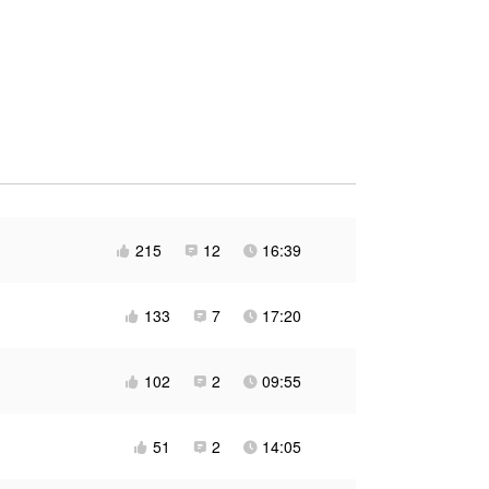
g menyatu dengannya, membangkitkan jiwa
am: bakatnya tidak lumpuh, melainkan dicuri
bil kembali apa yang menjadi miliknya,
n keputusasaan.
ya, tidak mewakili AudioToon sendiri
215
12
16:39



133
7
17:20



102
2
09:55



51
2
14:05


