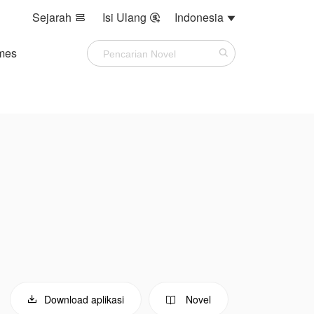
Sejarah
Isi Ulang
Indonesia



mes
Download aplikasi
Novel

