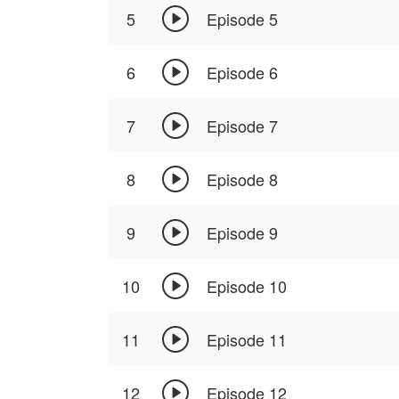

5
Episode 5

6
Episode 6

7
Episode 7

8
Episode 8

9
Episode 9

10
Episode 10

11
Episode 11

12
Episode 12