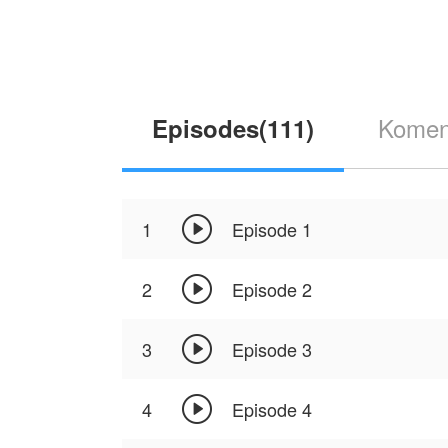
Di ambang kematian, takdir mempermainkann
kuno Kaisar Yao, seorang ahli alkimia legend
oleh seorang tetua kuat yang berkonspirasi.
Dengan bimbingan sang Kaisar, Chen Kai memu
Komen
Episodes(111)
melindungi satu-satunya keluarga yang ters
Karya ini diterbitkan atas izin AudioToon Au

1
Episode 1

2
Episode 2

3
Episode 3

4
Episode 4