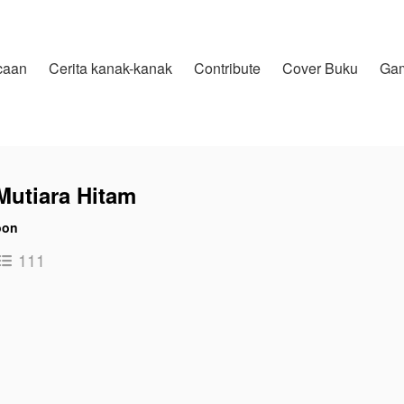
caan
Cerita kanak-kanak
Contribute
Cover Buku
Ga
Mutiara Hitam
oon
111
