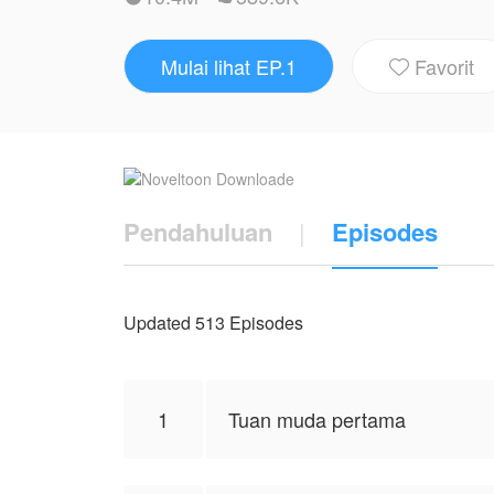
kedua saudaranya. Basten, putra kedua ya
Pierre, putra bungsu yang sekarang masi
Mulai lihat EP.1
Favorit
perempuan.

Edelleanor yang tahun ini akan memasuki
adalah seorang gadis keturunan Indonesia 
Beruntung Edel berhasil kabur namun ia m
Pendahuluan
|
Episodes
keluarga Corris.
Saat Edell bertatapan dengan ketiga kakak
Updated 513 Episodes
Karya ini diterbitkan atas izin NovelToon
NovelToon sendiri
1
Tuan muda pertama