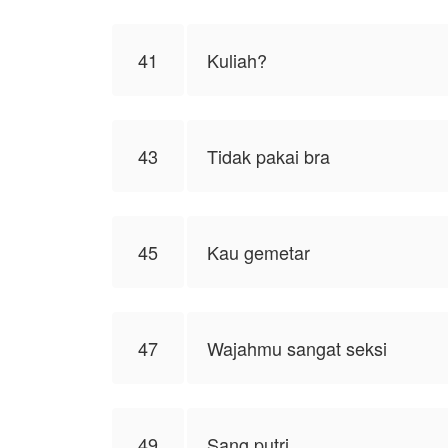
41
Kuliah?
43
Tidak pakai bra
45
Kau gemetar
47
Wajahmu sangat seksi
49
Sang putri