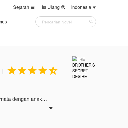
Sejarah
Isi Ulang
Indonesia



mes





|
n mata dengan anak

menakutkan di antara