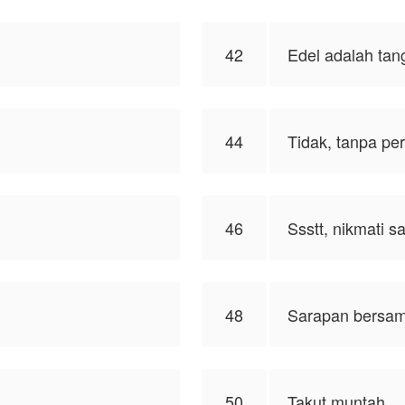
42
Edel adalah ta
44
Tidak, tanpa pe
46
Ssstt, nikmati sa
48
Sarapan bersa
50
Takut muntah