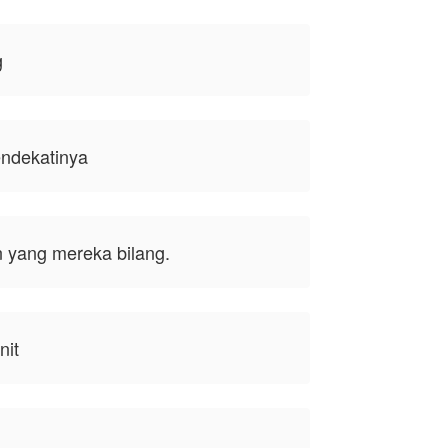
g
endekatinya
 yang mereka bilang.
nit