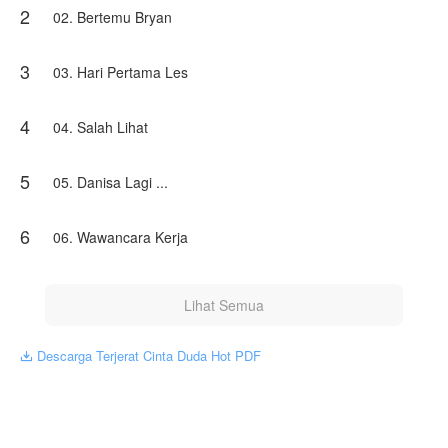
2
Karya ini diterbitkan atas izin NovelToon ummi asya, isi
02. Bertemu Bryan
konten hanyalah pandangan pribadi pembuatnya, tidak
mewakili NovelToon sendiri
3
03. Hari Pertama Les
4
04. Salah Lihat
5
05. Danisa Lagi ...
6
06. Wawancara Kerja
Lihat Semua
Descarga Terjerat Cinta Duda Hot PDF
