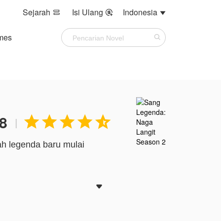
Sejarah
Isi Ulang
Indonesia



mes
.8





|
ah legenda baru mulai
i akar spiritual. Dia

garis keturunan agung:
i suci dari Aliran Suci.