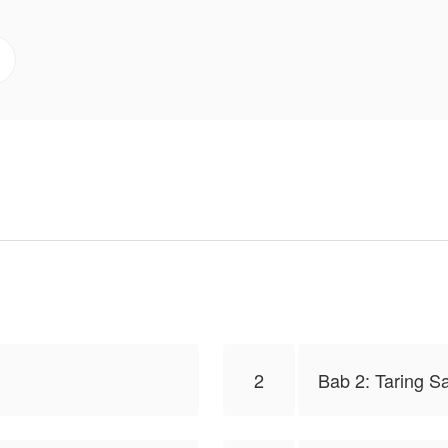
sektenya, telah membuangnya karena dianggap sebagai a
nggal.
dak sengaja" menemukan sebuah warisan jiwa yang ditingg
 Ungu Ilusi miliknya dan memberinya teknik kultivasi 
 Sang_Imajinasi, isi konten hanyalah pandangan pribadi 
2
Bab 2: Taring S