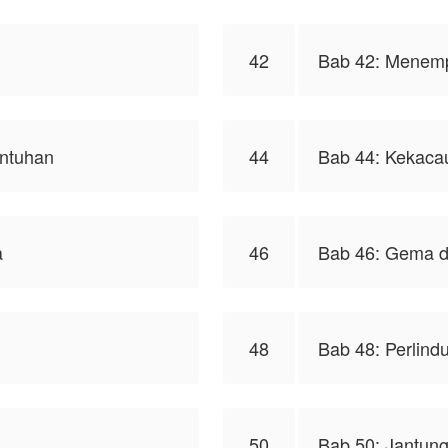
42
Bab 42: Menem
untuhan
44
Bab 44: Kekaca
a
46
Bab 46: Gema d
48
Bab 48: Perlind
50
Bab 50: Jantun