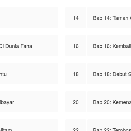
14
Bab 14: Taman 
i Dunia Fana
16
Bab 16: Kembali
ntu
18
Bab 18: Debut
ibayar
20
Bab 20: Kemen
Hitam
22
Bab 22: Terobos