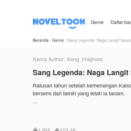
Genre
Daftar ba
Beranda
Genre
Sang Legenda: Naga Langit Seas
Nama Author: Sang_Imajinasi
Sang Legenda: Naga Langit
Ratusan tahun setelah kemenangan Kaisar
bersemi dari benih yang telah ia tanam.
Xuan Ye adalah seorang yatim piatu, dibua
tumbuh di bawah hinaan dan penindasan, 
kekuatan ilusi Mata Ungu dari Keluarga Xu
1.6M
103.4K

