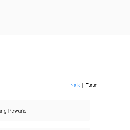
ib dan berbohong pada
alkan oleh Kaisar Xiao
jiwa dasar, memberinya
pembuatnya, tidak mewakili
Naik
|
Turun
ang Pewaris