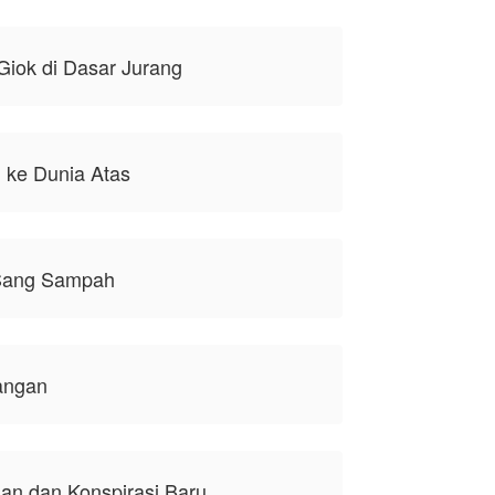
Giok di Dasar Jurang
 ke Dunia Atas
 Sang Sampah
angan
an dan Konspirasi Baru