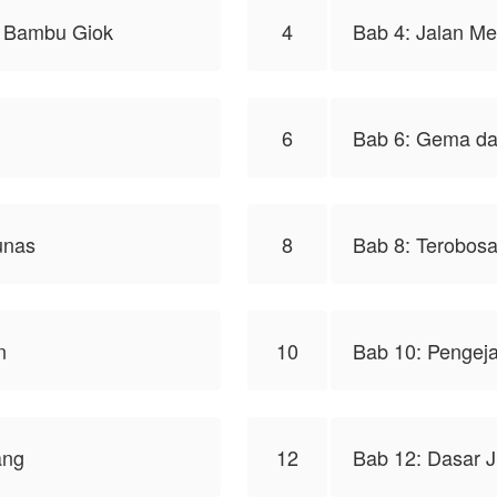
un Bambu Giok
4
Bab 4: Jalan Me
6
Bab 6: Gema da
unas
8
Bab 8: Terobosa
n
10
Bab 10: Pengej
ang
12
Bab 12: Dasar 