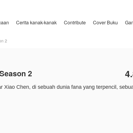
caan
Cerita kanak-kanak
Contribute
Cover Buku
Ga
on 2
4
 Season 2
 Xiao Chen, di sebuah dunia fana yang terpencil, sebu
ng saat lahir dan dianggap "sampah" karena tidak memilik
tidak menyadari bahwa di dalam darahnya tertidur dua 
an kuno, dan darah Phoenix dari ibunya, seorang bidadar