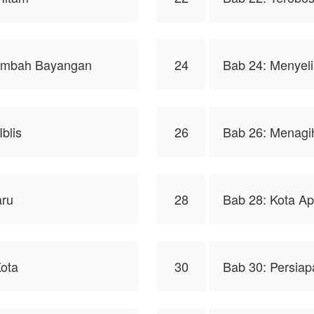
Lembah Bayangan
24
Bab 24: Menyeli
blis
26
Bab 26: Menagi
aru
28
Bab 28: Kota Ap
Kota
30
Bab 30: Persia