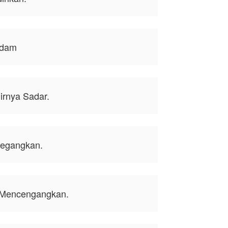
ndam
irnya Sadar.
negangkan.
 Mencengangkan.