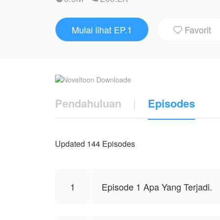
Dengan penampilan Anindya yang tertutu
penasaran seorang pemain itu menggebu
Mulai lihat EP.1
Favorit
Situasi yang sulit yang dihadapi gadis 

Tetapi Anindya meminta syarat untuk dini
tanpa pernikahan.
Bagaimana hubungan pernikahan Anindy
Karya ini diterbitkan atas izin NovelToon
Pendahuluan
|
Episodes
mewakili NovelToon sendiri
Updated 144 Episodes
1
Episode 1 Apa Yang Terjadi.