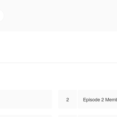
p dan bahkan wajahnya juga memakai cadar yang membu
-gebu.
lemah itu membuat Kavindra memanfaatkan situasi yang m
kahi. Karena walau berkorban demi Abinya dia juga tidak
a?
 ainuncepenis, isi konten hanyalah pandangan pribadi pe
2
Episode 2 Mem