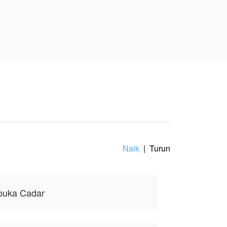
at jiwa rasa
enginginkan Anindya.
 ingin melakukan zina
mbuatnya, tidak
Naik
|
Turun
buka Cadar