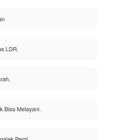
an
us LDR.
rah.
k Bisa Melayani.
ajak Pergi.