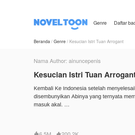
Genre
Daftar ba
Beranda
Genre
Kesucian Istri Tuan Arrogant
Nama Author: ainuncepenis
Kesucian Istri Tuan Arrogan
Kembali Ke Indonesia setelah menyelesai
disembunyikan Abinya yang ternyata memi
masuk akal.
Kavindra, Pria tampan berusia 34 tahun y
dan tegas yang tidak memberikan toleran
dengan Anindya yang datang kepadanya m
6.5M
200.2K

