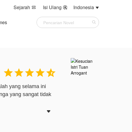
Sejarah
Isi Ulang
Indonesia



mes





lah yang selama ini
nga yang sangat tidak
ir yang sangat dingin

u sangat penasaran