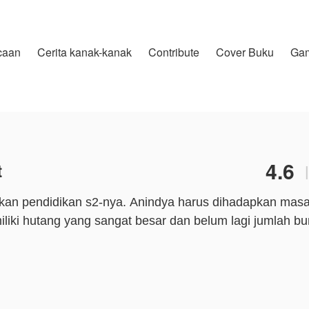
caan
Cerita kanak-kanak
Contribute
Cover Buku
Ga
4.6
t
|
kan pendidikan s2-nya. Anindya harus dihadapkan masa
liki hutang yang sangat besar dan belum lagi jumlah bu
ang telah memberikan hutang dan disebut sebagai renten
si kepada orang yang membuatnya sulit. Kavindra begit
eminta toleransi atas hutang Abinya.