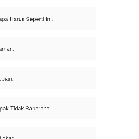
pa Harus Seperti Ini.
aman.
epian.
pak Tidak Sabaraha.
ihkan.