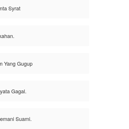
nta Syrat
kahan.
am Yang Gugup
yata Gagal.
emani Suami.