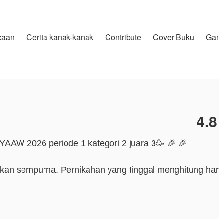
caan
Cerita kanak-kanak
Contribute
Cover Buku
Ga
4.8
Karya ini telah terpilih sebagai pemenang YAAW 2026 periode 1 kategori 2 juara 3🥳 🎉 🎉
kan sempurna. Pernikahan yang tinggal menghitung har
diri berselingkuh dengan sahabat yang selama ini ia pe