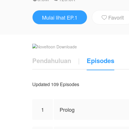
Belum sempat Arsy bangkit dari keterpu
dan terbaring kritis setelah mengetahui
Mulai lihat EP.1
Favorit
kehilangan cinta, kepercayaan, dan hampir

Di tengah kehancuran itu, datanglah Sya
telah mencintai Arsy sejak lama. Mendeng
ayah Arsy yang terbaring lemah, Syakil
melamar Arsy sebagai istrinya.
Pendahuluan
|
Episodes
Karya ini diterbitkan atas izin NovelToon
NovelToon sendiri
Updated 109 Episodes
1
Prolog