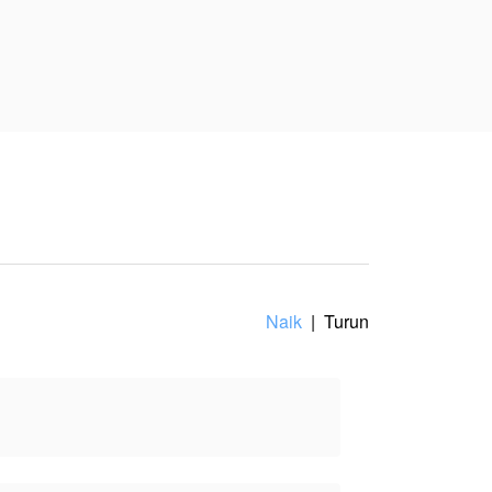
lami serangan jantung
 satu waktu, Arsy
elaki yang diam-diam
npa ragu. Di hadapan
 bayangkan sebelumnya:
mbuatnya, tidak mewakili
Naik
|
Turun