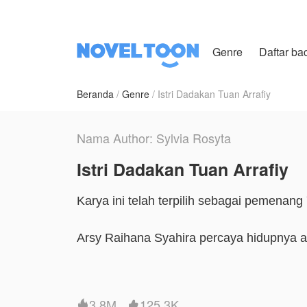
Genre
Daftar ba
Beranda
Genre
Istri Dadakan Tuan Arrafiy
Nama Author: Sylvia Rosyta
Istri Dadakan Tuan Arrafiy
Arsy Raihana Syahira percaya hidupnya a
setelah ia memergoki calon suaminya sen
hati.
3.8M
125.3K

