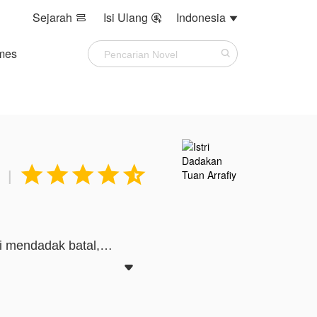
Sejarah
Isi Ulang
Indonesia



mes





|
i mendadak batal,
rcayai dengan sepenuh
