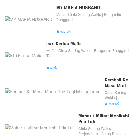
MY MAFIA HUSBAND
Mafia | Cinta Seiring Waktu | Pengantin
Pengganti
532.5K

Istri Kedua Mafia
Mafia | Cinta Seiring Waktu | Pengantin Pengganti |
Tamat
2.8M

Kembali Ke 
Masa Muda, 
Tak Lagi 
Cinta Seiring
Mengejarmu
Waktu |
Transmigrasi |
690.5K

Mengubah
Takdir
Mahar 1 Miliar: Menikahi 
Pria Tuli
Cinta Seiring Waktu |
Perjodohan | Orang Disabilitas |