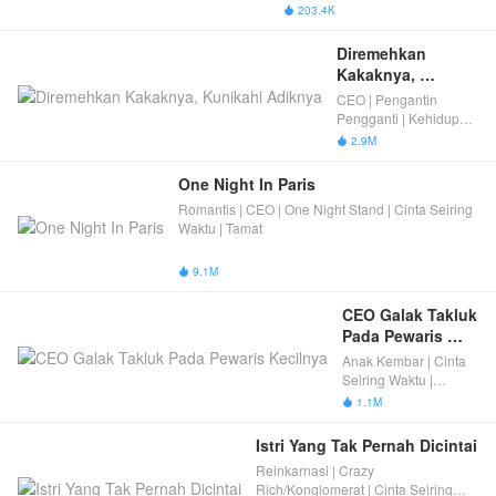
Tamat
203.4K

Diremehkan 
Kakaknya, 
Kunikahi Adiknya
CEO | Pengantin
Pengganti | Kehidupan
Manis Setelah Patah
2.9M

Hati | Cinta Seiring
Waktu | Identitas
One Night In Paris
Tersembunyi |
Romantis | CEO | One Night Stand | Cinta Seiring
Keluarga & Kasih
Waktu | Tamat
Sayang | Tamat
9.1M

CEO Galak Takluk 
Pada Pewaris 
Kecilnya
Anak Kembar | Cinta
Seiring Waktu |
Mengubah Takdir |
1.1M

Tamat
Istri Yang Tak Pernah Dicintai
Reinkarnasi | Crazy
Rich/Konglomerat | Cinta Seiring