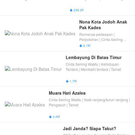
Waktu | Tamat
238.2K

Nona Kota Jodoh Anak 
Pak Kades
Romansa pedesaan |
Perjodohan | Cinta Seiring
Waktu | Tamat
2.1M

Lembayung Di Batas Timur
Cinta Seiring Waktu | Kehidupan
Tentara | Menikahi tentara | Tamat
1.7M

Muara Hati Azalea
Cinta Seiring Waktu | Naik ranjang/turun ranjang |
Pengasuh | Tamat
3.4M

Jadi Janda? Siapa Takut?