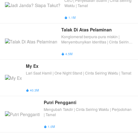
CEO | Penyesalan Suami | Cinta Seiring
Waktu | Tamat
1.1M

Talak Di Atas Pelaminan
Konglomerat berpura-pura miskin |
Menyembunyikan Identitas | Cinta Seiring
Waktu | Tamat
4.5M

My Ex
Lari Saat Hamil | One Night Stand | Cinta Seiring Waktu | Tamat
40.3M

Putri Pengganti
Mengubah Takdir | Cinta Seiring Waktu | Perjodohan
| Tamat
1.0M
