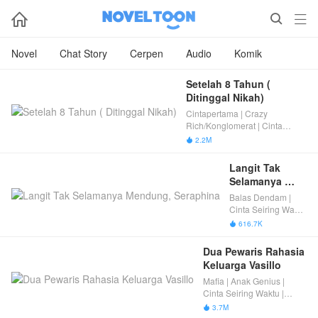



Novel
Chat Story
Cerpen
Audio
Komik
Setelah 8 Tahun ( 
Ditinggal Nikah)
Cintapertama | Crazy
Rich/Konglomerat | Cinta
Seiring Waktu | Tamat
2.2M

Langit Tak 
Selamanya 
Mendung, 
Balas Dendam |
Seraphina
Cinta Seiring Waktu
| Penyesalan Suami
616.7K

Dua Pewaris Rahasia 
Keluarga Vasillo
Mafia | Anak Genius |
Cinta Seiring Waktu |
Tamat
3.7M
