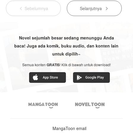
Sebelumnya
Selanjutnya


Novel sejumlah besar sedang menunggu Anda
baca! Juga ada komik, buku audio, dan konten lain
untuk dipilih~
Semua konten
GRATIS
! Klik di bawah untuk download!


MangaToon email