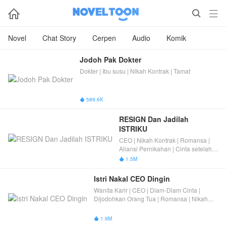



Novel
Chat Story
Cerpen
Audio
Komik
Jodoh Pak Dokter
Dokter | Ibu susu | Nikah Kontrak | Tamat
589.6K

RESIGN Dan Jadilah 
ISTRIKU
CEO | Nikah Kontrak | Romansa |
Aliansi Pernikahan | Cinta setelah
menikah | Tamat
1.5M

Istri Nakal CEO Dingin
Wanita Karir | CEO | Diam-Diam Cinta |
Dijodohkan Orang Tua | Romansa | Nikah
Kontrak | Tamat
1.9M
