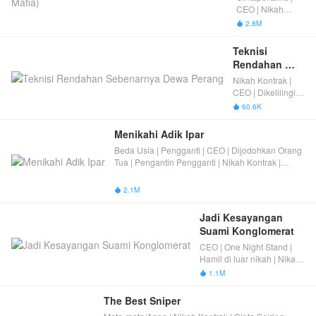
Rahasiaku 
CEO | Nikah
Ternyata 
Kontrak | Roman-
2.8M

Angst Mafia |
Mafia)
Menyembunyikan
Teknisi 
Identitas | Tamat
Rendahan 
Sebenarnya 
Nikah Kontrak |
Dewa Perang
CEO | Dikelilingi
wanita cantik |
60.6K

Tamat
Menikahi Adik Ipar
Beda Usia | Pengganti | CEO | Dijodohkan Orang
Tua | Pengantin Pengganti | Nikah Kontrak |
Tamat
2.1M

Jadi Kesayangan 
Suami Konglomerat
CEO | One Night Stand |
Hamil di luar nikah | Nikah
Kontrak | Percintaan
1.1M

Konglomerat | Crazy
Rich/Konglomerat | Tamat
The Best Sniper