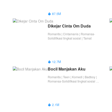
87.5M

Dikejar Cinta Om Duda
Romantis | Cintamanis | Romansa-
Solidifikasi tingkat sosial | Tamat
12.7M

Bocil Manjakan Aku
Romantis | Teen | Komedi | Badboy |
Romansa-Solidifikasi tingkat sosial |
Berondong | Nikahmuda | Beda Usia |
Tamat
2.1M
