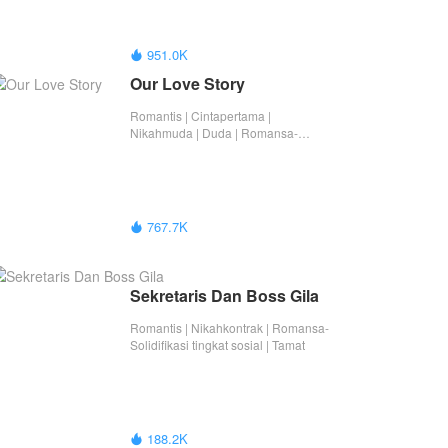
951.0K

Our Love Story
Romantis | Cintapertama |
Nikahmuda | Duda | Romansa-
Solidifikasi tingkat sosial | Hamil di
luar nikah | Tamat
767.7K

Sekretaris Dan Boss Gila
Romantis | Nikahkontrak | Romansa-
Solidifikasi tingkat sosial | Tamat
188.2K
