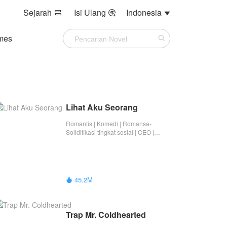
Sejarah
Isi Ulang
Indonesia



mes
Lihat Aku Seorang
Romantis | Komedi | Romansa-
Solidifikasi tingkat sosial | CEO |
Crazy Rich/Konglomerat | Wanita
Karir | Romansa | Tamat
45.2M

Trap Mr. Coldhearted