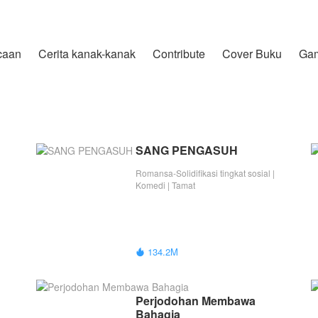
caan
Cerita kanak-kanak
Contribute
Cover Buku
Ga
SANG PENGASUH
Romansa-Solidifikasi tingkat sosial |
Komedi | Tamat
134.2M

Perjodohan Membawa 
Bahagia