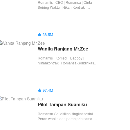
Romantis | CEO | Romansa | Cinta
Seiring Waktu | Nikah Kontrak |
Romansa-Solidifikasi tingkat sosial |
Tamat
38.5M

Wanita Ranjang Mr.Zee
Romantis | Komedi | Badboy |
Nikahkontrak | Romansa-Solidifikasi
tingkat sosial | Tamat
97.4M

Pilot Tampan Suamiku
Romansa-Solidifikasi tingkat sosial |
Peran wanita dan peran pria sama-
sama hebat | Romantis | Cinta setelah
menikah | Cinta Seiring Waktu | Tamat