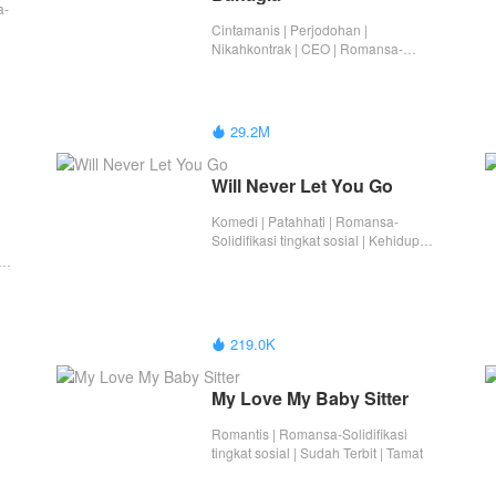
a-
Cintamanis | Perjodohan |
Nikahkontrak | CEO | Romansa-
Solidifikasi tingkat sosial | Tamat
29.2M

Will Never Let You Go
Komedi | Patahhati | Romansa-
Solidifikasi tingkat sosial | Kehidupan
Manis Setelah Patah Hati | Tamat
i
219.0K

My Love My Baby Sitter
Romantis | Romansa-Solidifikasi
tingkat sosial | Sudah Terbit | Tamat