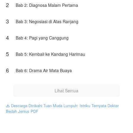
2
medis yang bisa menyentuh suaminya.
Bab 2: Diagnosa Malam Pertama
​Namun, saat mantan kekasih Elzian datang menghina, Ziva
3
tidak butuh bantuan.
Bab 3: Negosiasi di Atas Ranjang
​"Hidungmu miring dua mili, silikon dagumu kadaluarsa...
mau kuperbaiki sekalian?"
4
Bab 4: Pagi yang Canggung
​Bagi Ziva, membedah mental musuh jauh lebih mudah
daripada membedah otak.
5
Bab 5: Kembali ke Kandang Harimau
Karya ini diterbitkan atas izin NovelToon Savana Liora, isi
konten hanyalah pandangan pribadi pembuatnya, tidak
6
Bab 6: Drama Air Mata Buaya
mewakili NovelToon sendiri
Lihat Semua
Descarga Dinikahi Tuan Muda Lumpuh: Istriku Ternyata Dokter

Bedah Jenius PDF