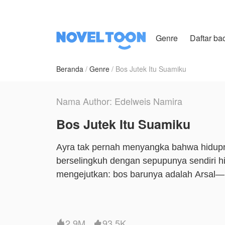
Genre
Daftar ba
Beranda
Genre
Bos Jutek Itu Suamiku
Nama Author: Edelweis Namira
Bos Jutek Itu Suamiku
Ayra tak pernah menyangka bahwa hidupny
berselingkuh dengan sepupunya sendiri hi
mengejutkan: bos barunya adalah Arsal—le
Arsal bukan hanya sekadar atasan baru d
tolak. Dulu, ia menolak dengan alasan pri
2.9M
93.5K

