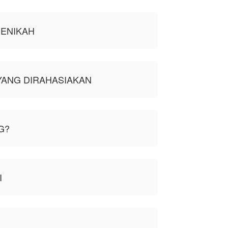
MENIKAH
YANG DIRAHASIAKAN
G?
I