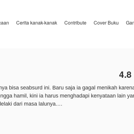
caan
Cerita kanak-kanak
Contribute
Cover Buku
Ga
4.8
a bisa seabsurd ini. Baru saja ia gagal menikah kare
ngga hamil, kini ia harus menghadapi kenyataan lain ya
laki dari masa lalunya.
i tempatnya bekerja, tetapi juga sosok yang pernah mel
nsip. Sekarang, prinsip itu entah menguap ke mana ketika