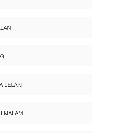
ALAN
NG
A LELAKI
H MALAM