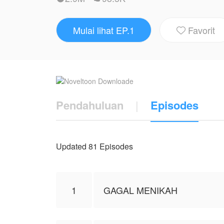
mengumumkan di hadapan keluarganya bahw
apartemen Arsal.
Mulai lihat EP.1
Favorit

Ayra awalnya mengelak. Hingga ketika ia melihat
ia malah memilih untuk masuk ke dalam p
yang perlahan bangkit kembali?
Lantas bagaimana jika ia harus berhadapan
Pendahuluan
|
Episodes
Karya ini diterbitkan atas izin NovelToon
mewakili NovelToon sendiri
Updated 81 Episodes
1
GAGAL MENIKAH