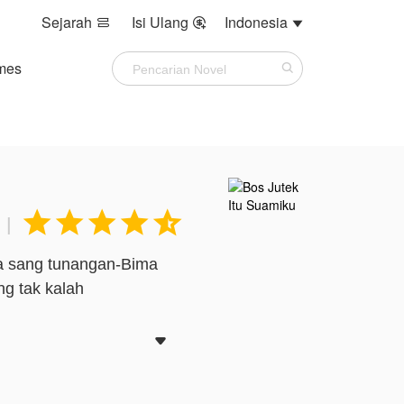
Sejarah
Isi Ulang
Indonesia



mes





|
na sang tunangan-Bima
ng tak kalah

amarnya dulu, namun ia
 Arsal tiba-tiba