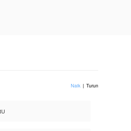
k keluar dari kamar
men,
tau ada perasaan lama
 pembuatnya, tidak
Naik
|
Turun
RU