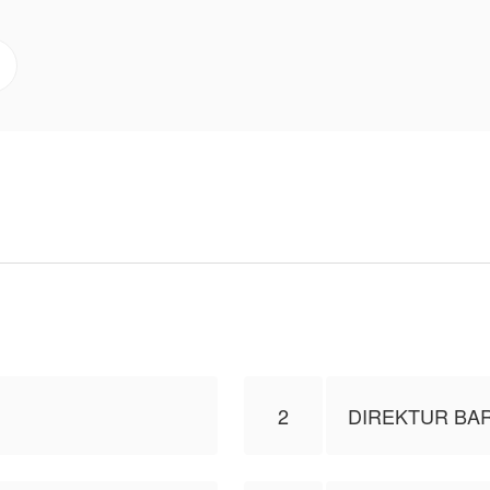
a Ayra adalah calon istrinya, tepat saat Ayra kepergo
 Bima bermesraan dengan Sarah di depan matanya di lorong aparte
ermainan Arsal. Tapi benarkah ini hanya permainan? A
 dengan sifat jutek dan dingin Arsal setiap hari?
 Edelweis Namira, isi konten hanyalah pandangan pribadi
2
DIREKTUR BA