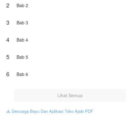
2
menggunakan item-item tak masuk akal dari sistem untuk
Bab 2
menghancurkan karir musuh-musuhnya, mendominasi pasar
saham, hingga menumpas mafia kejam yang mencoba
mengusiknya, semuanya ia lakukan dalam diam sebagai
3
Bab 3
miliarder baru Jakarta yang rahasianya tidak akan pernah
terbongkar.
4
Bab 4
Karya ini diterbitkan atas izin NovelToon ex, isi konten
hanyalah pandangan pribadi pembuatnya, tidak mewakili
NovelToon sendiri
5
Bab 5
6
Bab 6
Lihat Semua
Descarga Bayu Dan Aplikasi Toko Ajaib PDF
