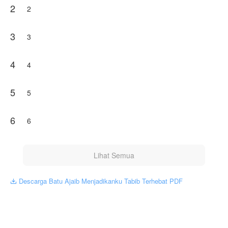
2
Karya ini diterbitkan atas izin NovelToon less22, isi
2
konten hanyalah pandangan pribadi pembuatnya,
tidak mewakili NovelToon sendiri
3
3
4
4
5
5
6
6
Lihat Semua
Descarga Batu Ajaib Menjadikanku Tabib Terhebat PDF
